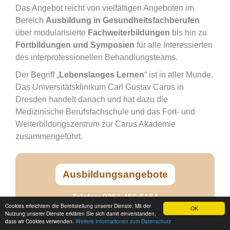
Das Angebot reicht von vielfältigen Angeboten im
Bereich
Ausbildung in Gesundheitsfachberufen
über modularisierte
Fachweiterbildungen
bis hin zu
Fortbildungen
und Symposien
für alle Interessierten
des interprofessionellen Behandlungsteams.
Der Begriff „
Lebenslanges Lernen
“ ist in aller Munde.
Das Universitätsklinikum Carl Gustav Carus in
Dresden handelt danach und hat dazu die
Medizinische Berufsfachschule und das Fort- und
Weiterbildungszentrum zur Carus Akademie
zusammengeführt.
Ausbildungsangebote
Telefon:
0351 458-5154
Cookies erleichtern die Bereitstellung unserer Dienste. Mit der
E-Mail:
carusakademie@ukdd.de
OK
Ⓒ Carusakademie Dresden 2026 powered by
easySoft Publish
Nutzung unserer Dienste erklären Sie sich damit einverstanden,
dass wir Cookies verwenden.
Weitere Informationen zum Datenschutz
Impressum
Datenschutz
Vertrag widerrufen